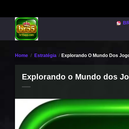
Skip
to
content
B
Home
/
Estratégia
/
Explorando O Mundo Dos Jogo
Explorando o Mundo dos Jo